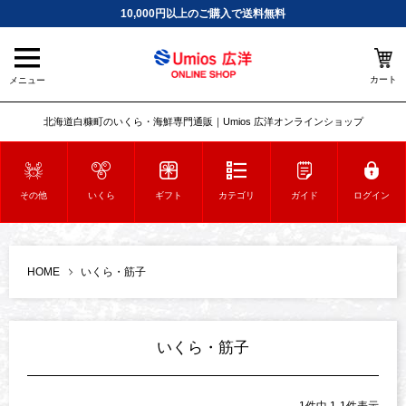
10,000円以上のご購入で送料無料
カート
メニュー
北海道白糠町のいくら・海鮮専門通販｜Umios 広洋オンラインショップ
その他
いくら
ギフト
カテゴリ
ガイド
ログイン
HOME
いくら・筋子
いくら・筋子
1
件中
1
-
1
件表示