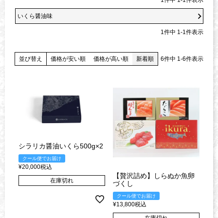
いくら醤油味
1
件中
1
-
1
件表示
並び替え
価格が安い順
価格が高い順
新着順
6
件中
1
-
6
件表示
シラリカ醤油いくら500g×2
クール便でお届け
¥
20,000
税込
【贅沢詰め】しらぬか魚卵
在庫切れ
づくし
クール便でお届け
¥
13,800
税込
在庫切れ