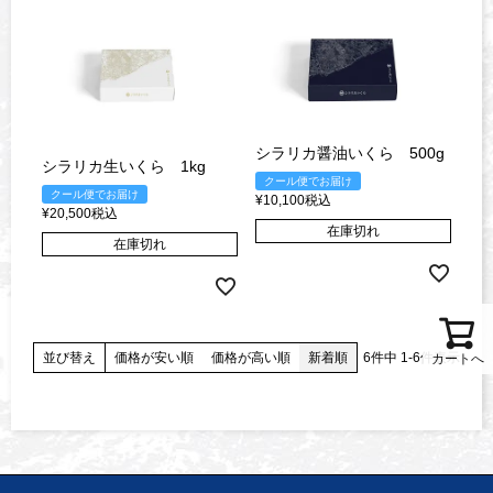
シラリカ醤油いくら 500g
シラリカ生いくら 1kg
クール便でお届け
クール便でお届け
¥
10,100
税込
¥
20,500
税込
在庫切れ
在庫切れ
並び替え
価格が安い順
価格が高い順
新着順
6
件中
1
-
6
件表示
カートへ