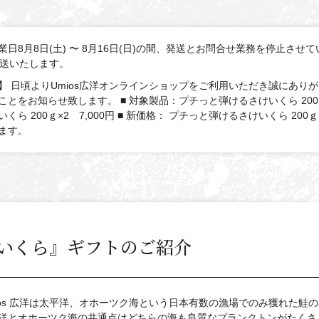
日8月8日(土) 〜 8月16日(日)の間、発送とお問合せ業務を停止させて
発送いたします。
 日頃よりUmios広洋オンラインショップをご利用いただき誠にありがと
とをお知らせ致します。 ■ 対象製品：プチっと弾けるさけいくら 200ｇ×2
くら 200ｇ×2 7,000円 ■ 新価格： プチっと弾けるさけいくら 2
ます。
いくら』ギフトのご紹介
ios 広洋は太平洋、オホーツク海という日本有数の漁場でのみ獲れた鮭
洋とオホーツク海の共通点はどちらの海も良質なプランクトンがたくさ