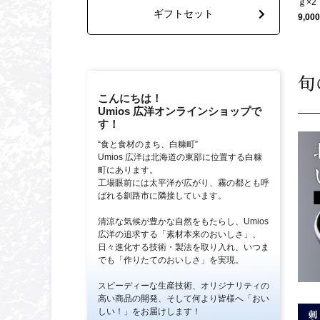
ｇ×2
ギフトセット
9,0
旬
こんにちは！
Umios 広洋オンラインショップで
す！
“食と食材のまち、白糠町”
Umios 広洋は北海道の東部に位置する白糠
町にあります。
工場眼前には太平洋が広がり、霧の都とも呼
ばれる釧路市に隣接しています。
清涼な気候が豊かな自然をもたらし、Umios
広洋の追求する「素材本来のおいしさ」、
日々進化する技術・製法を取り入れ、いつま
でも「作りたてのおいしさ」を実現。
スピーディーな生産技術、オリジナリティの
高い商品の開発、そして何より皆様へ「おい
しい！」をお届けします！