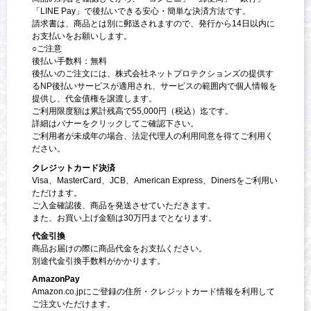
「LINE Pay」で後払いできる安心・簡単な決済方法です。
請求書は、商品とは別に郵送されますので、発行から14日以内に
お支払いをお願いします。
○ご注意
後払い手数料：無料
後払いのご注文には、株式会社ネットプロテクションズの提供す
るNP後払いサービスが適用され、サービスの範囲内で個人情報を
提供し、代金債権を譲渡します。
ご利用限度額は累計残高で55,000円（税込）迄です。
詳細はバナーをクリックしてご確認下さい。
ご利用者が未成年の場合、法定代理人の利用同意を得てご利用く
ださい。
クレジットカード決済
Visa、MasterCard、JCB、American Express、Dinersをご利用い
ただけます。
ご入金確認後、商品を発送させていただきます。
また、お買い上げ金額は30万円までとなります。
代金引換
商品お届けの際に商品代金をお支払ください。
別途代金引換手数料がかかります。
AmazonPay
Amazon.co.jpにご登録の住所・クレジットカード情報を利用して
ご注文いただけます。