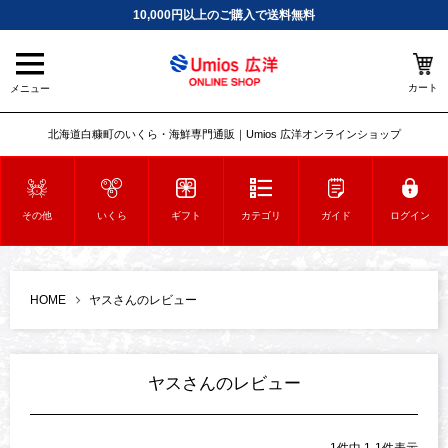
10,000円以上のご購入で送料無料
カート
メニュー
北海道白糠町のいくら・海鮮専門通販｜Umios 広洋オンラインショップ
その他
いくら
ギフト
カテゴリ
ガイド
ログイン
HOME
ヤスさんのレビュー
ヤスさんのレビュー
1
件中
1
-
1
件表示