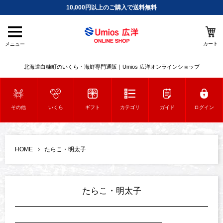
10,000円以上のご購入で送料無料
カート
メニュー
北海道白糠町のいくら・海鮮専門通販｜Umios 広洋オンラインショップ
その他
いくら
ギフト
カテゴリ
ガイド
ログイン
HOME
たらこ・明太子
たらこ・明太子