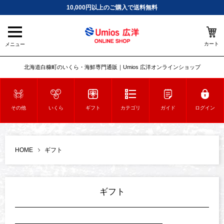
10,000円以上のご購入で送料無料
カート
メニュー
北海道白糠町のいくら・海鮮専門通販｜Umios 広洋オンラインショップ
その他
いくら
ギフト
カテゴリ
ガイド
ログイン
HOME
ギフト
ギフト