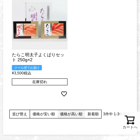
たらこ明太子よくばりセッ
ト 250g×2
クール便でお届け
¥
3,500
税込
在庫切れ
並び替え
価格が安い順
価格が高い順
新着順
3
件中
1
-
3
件表示
カートへ