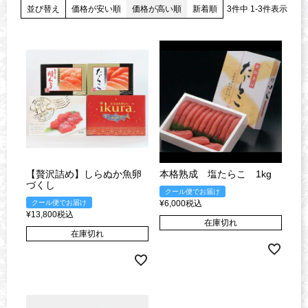
並び替え
価格が安い順
価格が高い順
新着順
3
件中
1
-
3
件表示
【贅沢詰め】しらぬか魚卵
本格熟成 塩たらこ 1kg
づくし
クール便でお届け
クール便でお届け
¥
6,000
税込
¥
13,800
税込
在庫切れ
在庫切れ