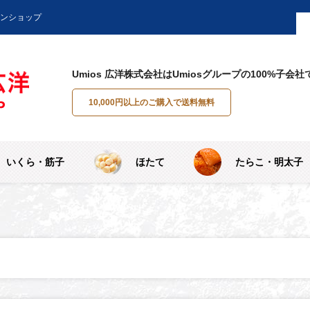
インショップ
Umios 広洋株式会社はUmiosグループの100%子会社
10,000円以上のご購入で送料無料
いくら・筋子
ほたて
たらこ・明太子