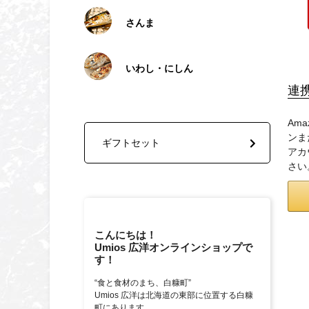
さんま
いわし・にしん
連
Am
ンま
ギフトセット
アカ
さい
こんにちは！
Umios 広洋オンラインショップで
す！
“食と食材のまち、白糠町”
Umios 広洋は北海道の東部に位置する白糠
町にあります。