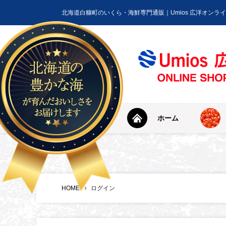
北海道白糠町のいくら・海鮮専門通販｜Umios 広洋オンラ
ホーム
HOME
ログイン